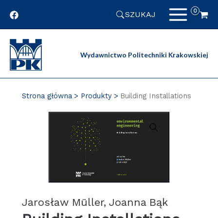
Przejdź
SZUKAJ
do
zawartości
strony
Wydawnictwo Politechniki Krakowskiej
Strona główna
Produkty
Building Installations
Jarosław Müller, Joanna Bąk