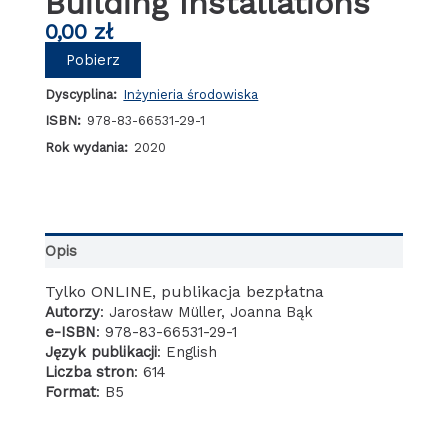
Building Installations
0,00
zł
Pobierz
Dyscyplina:
Inżynieria środowiska
ISBN:
978-83-66531-29-1
Rok wydania:
2020
Opis
Tylko ONLINE, publikacja bezpłatna
Autorzy
:
Jarosław Müller
, Joanna Bąk
e-ISBN
: 978-83-66531-29-1
Język publikacji
: English
Liczba stron
:
614
Format
: B5