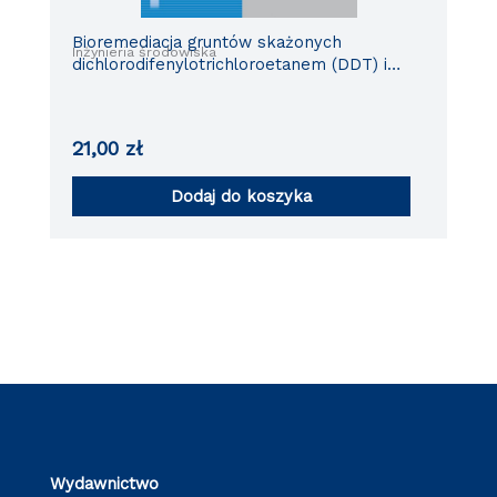
Bioremediacja gruntów skażonych
Inżynieria środowiska
dichlorodifenylotrichloroetanem (DDT) i
jego pochodnymi
21,00
zł
Dodaj do koszyka
Wydawnictwo