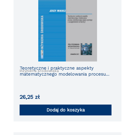
Teoretyczne i praktyczne aspekty
Inżynieria środowiska
matematycznego modelowania procesu
wielofazowego osadu czynnego z
uwzglednieniem emisji N20
26,25
zł
Dodaj do koszyka