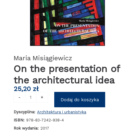
Maria Misiągiewicz
On the presentation of
the architectural idea
25,20
zł
ilość
-
+
Dodaj do koszyka
On
the
Dyscyplina:
Architektura i urbanistyka
presentation
of
ISBN:
978-83-7242-938-4
the
Rok wydania:
2017
architectural