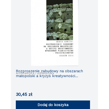
Rozproszenie zabudowy na obszarach
Architektura i urbanistyka
małopolski a kryzys kreatywności
opracowań planistyczno-przestrzennych
30,45
zł
Dodaj do koszyka