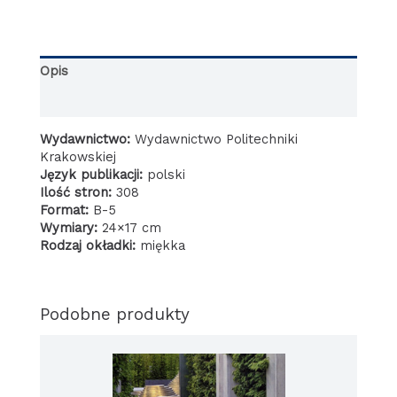
idea
Opis
Informacje dodatkowe
Wydawnictwo:
Wydawnictwo Politechniki
Krakowskiej
Język publikacji:
polski
Ilość stron:
308
Format:
B-5
Wymiary:
24×17 cm
Rodzaj okładki:
miękka
Podobne produkty