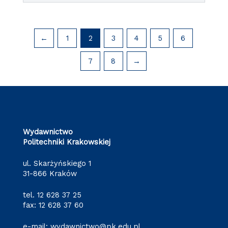
←
1
2
3
4
5
6
7
8
→
Wydawnictwo
Politechniki Krakowskiej
ul. Skarżyńskiego 1
31-866 Kraków
tel.
12 628 37 25
fax: 12 628 37 60
e-mail:
wydawnictwo@pk.edu.pl