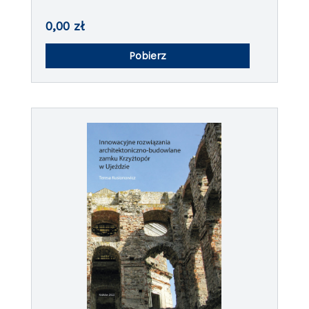
zagadnienia architektury i urbanistyki
metropolii trzech dawnych zaborów
0,00
zł
Pobierz