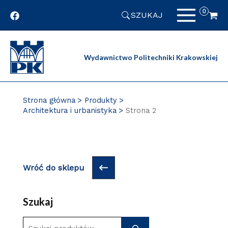
Przejdź
SZUKAJ
do
zawartości
strony
Wydawnictwo Politechniki Krakowskiej
Strona główna
Produkty
Architektura i urbanistyka
Strona 2
Wróć do sklepu
Szukaj
S