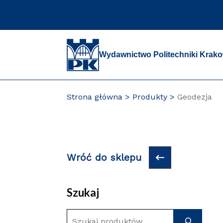
Przejdź
do
zawartości
strony
Wydawnictwo Politechniki Krako
Strona główna
Produkty
Geodezja
Wróć do sklepu
Szukaj
S