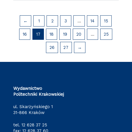
←
1
2
3
…
14
15
16
17
18
19
20
…
25
26
27
→
Wydawnictwo
Politechniki Krakowskiej
ul. Skarżyńskiego 1
31-866 Kraków
tel.
12 628 37 25
fax: 12 628 37 60