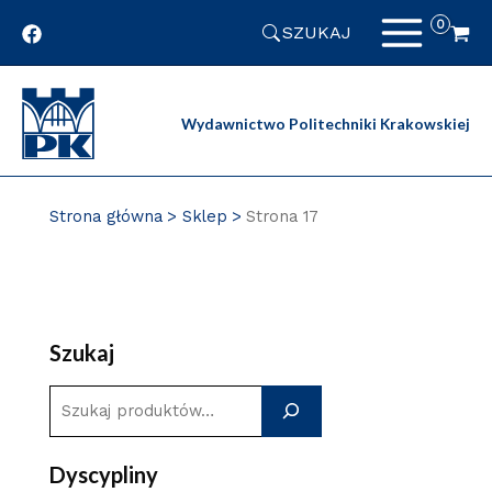
Przejdź
SZUKAJ
do
zawartości
strony
Wydawnictwo Politechniki Krakowskiej
Strona główna
Sklep
Strona 17
Szukaj
S
z
u
Dyscypliny