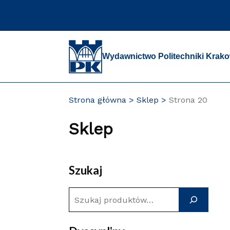
Przejdź
do
zawartości
strony
Wydawnictwo Politechniki Krako
Strona główna
Sklep
Strona 20
Sklep
Szukaj
S
z
u