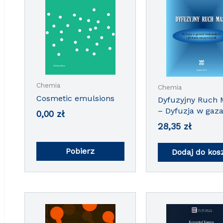
Chemia
Chemia
Cosmetic emulsions
Dyfuzyjny Ruch 
– Dyfuzja w gaz
0,00
zł
doskonałych i p
28,35
zł
rzeczywistych
Pobierz
Dodaj do kos