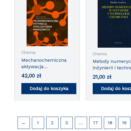
Chemia
Chemia
Mechanochemiczna
Metody numeryc
aktywacja
inżynierii i techn
katalizatorów
chemicznej
42,00
zł
21,00
zł
wanadowych
Dodaj do koszyka
Dodaj do kos
←
1
2
3
…
17
18
19