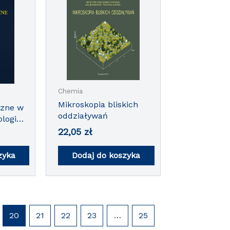
Chemia
Mikroskopia bliskich
zne w
oddziaływań
ologii
22,05
zł
zyka
Dodaj do koszyka
20
21
22
23
…
25