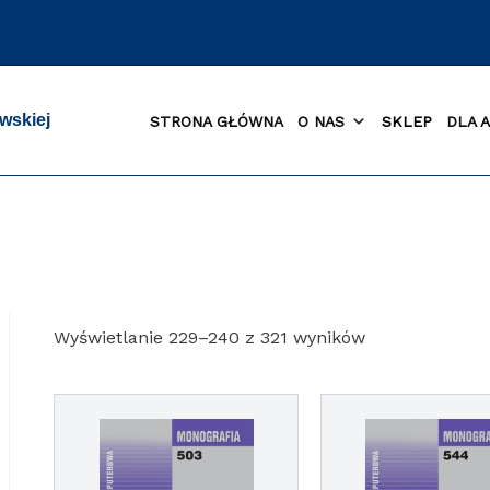
wskiej
STRONA GŁÓWNA
O NAS
SKLEP
DLA 
Posortowane
Wyświetlanie 229–240 z 321 wyników
według
najnowszych