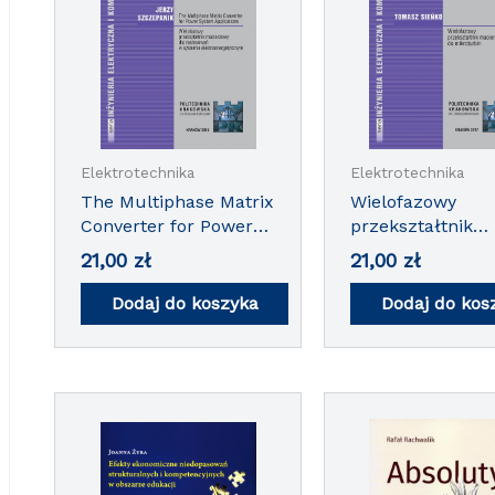
Elektrotechnika
Elektrotechnika
The Multiphase Matrix
Wielofazowy
Converter for Power
przekształtnik
System Applications /
macierzowy do
21,00
zł
21,00
zł
Wielofazowy
mikroturbin
przekształtnik
Dodaj do koszyka
Dodaj do kos
macierzy dla
zastosowań w
systemie
elektroenergetycznym