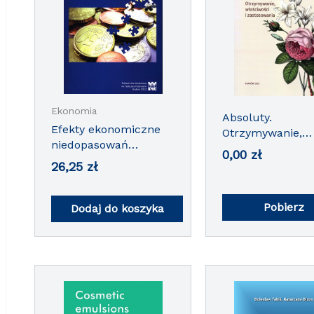
Ekonomia
Chemia
Absoluty.
Efekty ekonomiczne
Otrzymywanie,
niedopasowań
właściwości i
0,00
zł
strukturalnych i
zastosowania
26,25
zł
kompetencyjnych w
obszarze edukacji
Pobierz
Dodaj do koszyka