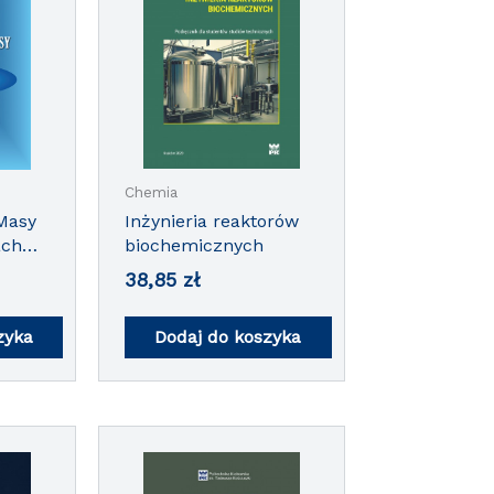
Chemia
Inżynieria reaktorów
Masy
biochemicznych
ach
łynach
38,85
zł
zyka
Dodaj do koszyka