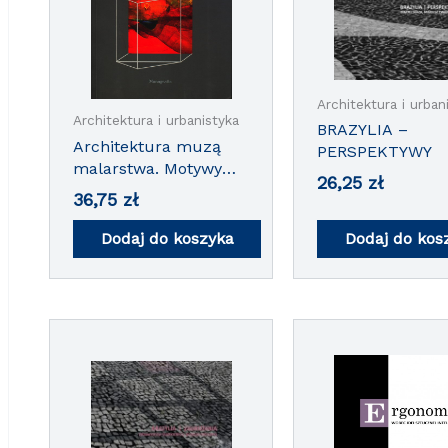
Architektura i urban
Architektura i urbanistyka
BRAZYLIA –
Architektura muzą
PERSPEKTYWY
malarstwa. Motywy
26,25
zł
formy
36,75
zł
architektonicznej w
malarstwie
Dodaj do koszyka
Dodaj do kos
europejskim nowej ery