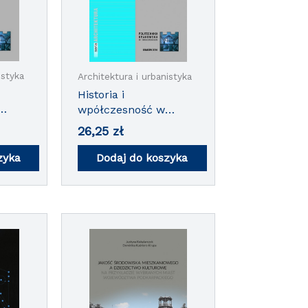
istyka
Architektura i urbanistyka
Historia i
wpółczesność w
architekturze i
26,25
zł
m 2
urbanistyce. Tom 3
zyka
Dodaj do koszyka