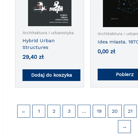
Architektura i urbanistyka
Architektura i urban
Hybrid Urban
Idea miasta. 187
Structures
0,00
zł
29,40
zł
Pobierz
Dodaj do koszyka
←
1
2
3
…
19
20
21
→