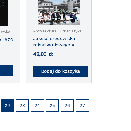
Architektura i urbanistyka
istyka
Jakość środowiska
0-1970
mieszkaniowego a
dziedzictwo kulturowe
42,00
zł
na przykładzie
wybranych miast
województwa
Dodaj do koszyka
podkarpackiego
22
23
24
25
26
27