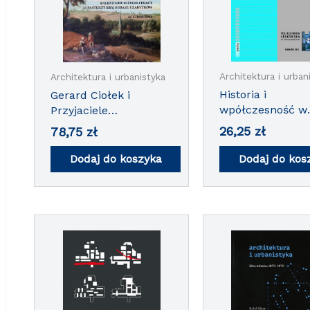
Architektura i urban
Architektura i urbanistyka
Historia i
Gerard Ciołek i
wpółczesność w
Przyjaciele
architekturze i
Kalendarium życia i
26,25
zł
78,75
zł
urbanistyce. To
pracy 25 pasterzy
krajobrazu i zabytków
Dodaj do koszyka
Dodaj do kos
cz.1 i 2