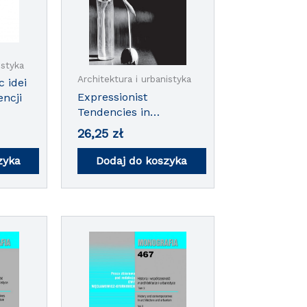
istyka
Architektura i urbanistyka
 idei
Expressionist
encji
Tendencies in
Contemporary
26,25
zł
Architecture
zyka
Dodaj do koszyka