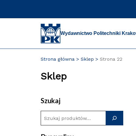
Przejdź
do
zawartości
strony
Wydawnictwo Politechniki Krako
Strona główna
Sklep
Strona 22
Sklep
Szukaj
S
z
u