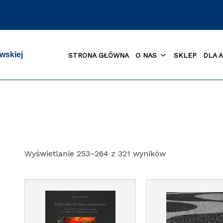
wskiej
STRONA GŁÓWNA
O NAS
SKLEP
DLA 
Posortowane
Wyświetlanie 253–264 z 321 wyników
według
najnowszych