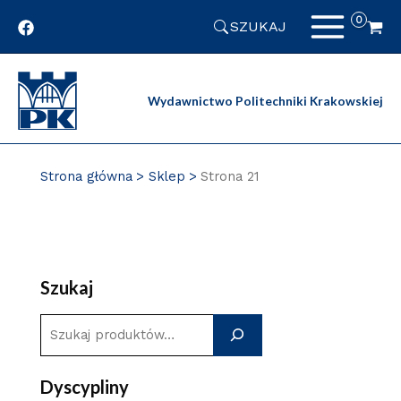
Przejdź
SZUKAJ
do
zawartości
strony
Wydawnictwo Politechniki Krakowskiej
Strona główna
Sklep
Strona 21
Szukaj
S
z
u
Dyscypliny